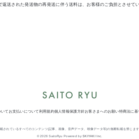
で返送された発送物の再発送に伴う送料は、お客様のご負担とさせて
ついて
お支払いについて
利用規約
個人情報保護方針
お客さまへのお願い
特商法に基
載されているすべてのコンテンツ(記事、画像、音声データ、映像データ等)の無断転載を禁じま
© 2026 SaitoRyu Powered by
SKIYAKI Inc.