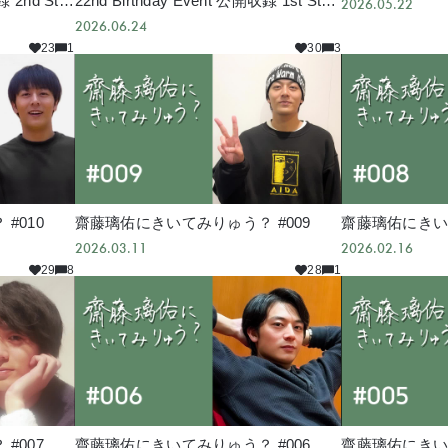
録 2nd Sta
22nd Birthday Event 公開収録 1st Stag
2026.05.22
e
2026.06.24
23
1
30
3
#010
齋藤璃佑にきいてみりゅう？ #009
齋藤璃佑にきいて
2026.03.11
2026.02.16
29
8
28
1
#007
齋藤璃佑にきいてみりゅう？ #006
齋藤璃佑にきいて