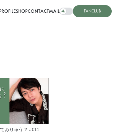
PROFILE
SHOP
CONTACT
MAIL
FANCLUB
みりゅう？ #011