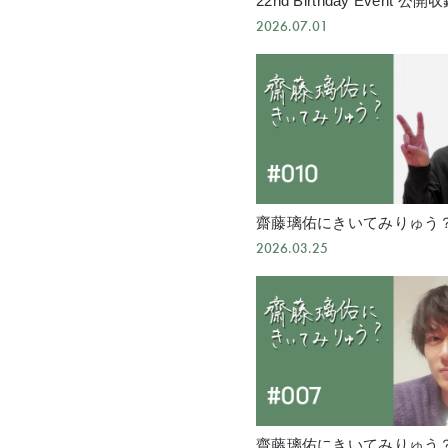
22nd Birthday Event 公開収
ge
2026.07.01
齋藤璃佑にきいてみりゅう？ 
2026.03.25
齋藤璃佑にきいてみりゅう？ 