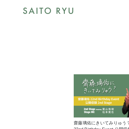
齋藤璃佑にきいてみりゅう？