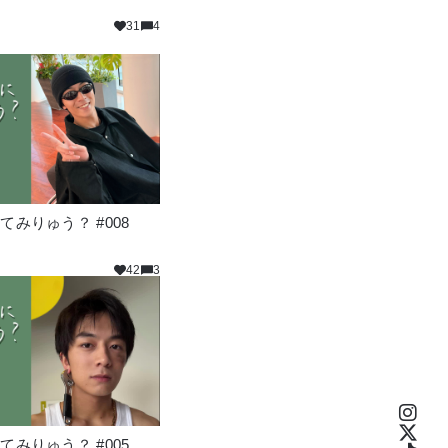
31
4
みりゅう？ #008
42
3
みりゅう？ #005