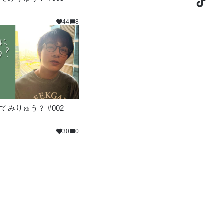
44
8
みりゅう？ #002
30
0